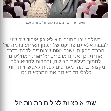
צילום אירועים קטנים
הכנת מצגות מקצועיות
צילום כנסים והרצאות
בר/בת מצווה
צילום חינה
צילום אירועים
האם תהיו מרוצים מצילום זול בחתונתכם
צילום יום הולדת
חתונות וחינות
בעולם שבו חתונה היא לא רק איחוד של שני
צילומי משפחה
לבבות אלא גם פרויקט של תכנון האירוע ברמה של
תדמית ועסקים
חברת הפקות, ישנם זוגות שבוחרים ללכת בדרך
אחרת. כן, אנחנו מדברים על זוגות המחליטים
לחתוך בעלויות הצילום, ובמקום להביא צלם
מקצועי ברמה, מעדיפים לפנות לאפשרויות "יותר
כלכליות" ראיתם את המרכאות נכון
שתי אופציות לצילום חתונות זול