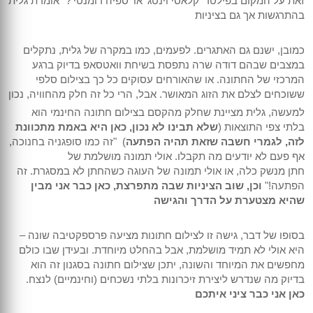
זאת על המקום בפילטר 'קלאסי וינטג' או 'ספיה רומנטי'?" אומרת גלית
בהתרגשות אך גם בציניות
כמובן, ישנם גם האתגרים. לפעמים, כמו במקרה של גלית, נתקלים
במצבים שבהם דודה שרה נתפסת בשיחת וואטסאפ בדיוק ברגע
המרכזי של החתונה. או שהאורחים עסוקים כל כך בצילום סלפי
ששוכחים לצלם את הזוג המאושר. אבל, הרי כל זה חלק מהחוויה, נכון
למעשה, גלית מציינת שחלק מהקסם בצילום חתונה החינמי הוא
בלתי צפי התוצאות (
שלא תבינו לא נכון, כאן היא באמת מתכוונת
לזה, לגמרי חשבה שזאת תהיה הפתעה
) "זה כמו סופגניה בחנוכה,
אף פעם לא יודעים מה תקבלו. אולי תמונה מושלמת של
חתן מנשק כלה, או אולי תמונה של העוגה כשהחתן לא במסגרת. זה
הפתעה!"
וכן, שוב הציניות שבה מתפרצת, כאן כבר אני מבין
שהיא מצטערת על הדרך והגישה
בסופו של דבר, גישה זו לצילום חתונות מציעה פרספקטיבה שונה –
היא אולי לא תמיד מושלמת, אבל בהחלט מיוחדת. ובעידן שבו כולם
מחפשים את המיוחד והשונה, יתכן שצילום חתונה בסגנון זה הוא
בדיוק מה שנדרש ליצירת זיכרונות בלתי נשכחים (וחינמיים) לנצח.
כאן אני כבר ציני איתכם