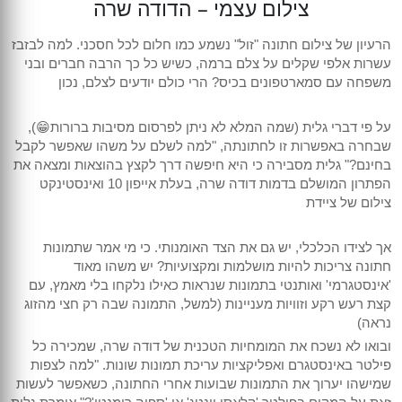
צילום עצמי – הדודה שרה
הרעיון של צילום חתונה "זול" נשמע כמו חלום לכל חסכני. למה לבזבז
עשרות אלפי שקלים על צלם ברמה, כשיש כל כך הרבה חברים ובני
משפחה עם סמארטפונים בכיס? הרי כולם יודעים לצלם, נכון
על פי דברי גלית (שמה המלא לא ניתן לפרסום מסיבות ברורות😁),
שבחרה באפשרות זו לחתונתה, "למה לשלם על משהו שאפשר לקבל
בחינם?" גלית מסבירה כי היא חיפשה דרך לקצץ בהוצאות ומצאה את
הפתרון המושלם בדמות דודה שרה, בעלת אייפון 10 ואינסטינקט
צילום של ציידת
אך לצידו הכלכלי, יש גם את הצד האומנותי. כי מי אמר שתמונות
חתונה צריכות להיות מושלמות ומקצועיות? יש משהו מאוד
'אינסטגרמי' ואותנטי בתמונות שנראות כאילו נלקחו בלי מאמץ, עם
קצת רעש רקע וזוויות מעניינות (למשל, התמונה שבה רק חצי מהזוג
נראה)
ובואו לא נשכח את המומחיות הטכנית של דודה שרה, שמכירה כל
פילטר באינסטגרם ואפליקציות עריכת תמונות שונות. "למה לצפות
שמישהו יערוך את התמונות שבועות אחרי החתונה, כשאפשר לעשות