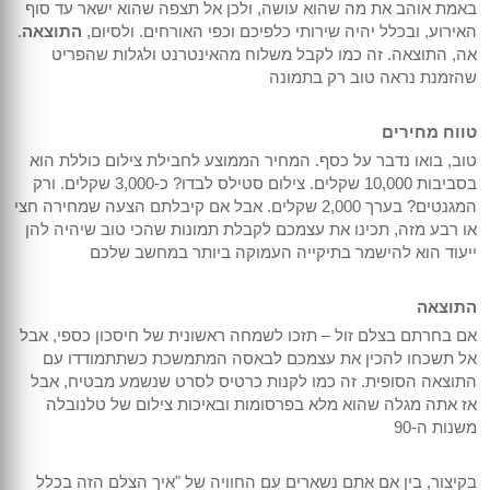
באמת אוהב את מה שהוא עושה, ולכן אל תצפה שהוא ישאר עד סוף
האירוע, ובכלל יהיה שירותי כלפיכם וכפי האורחים. ולסיום,
התוצאה
.
אה, התוצאה. זה כמו לקבל משלוח מהאינטרנט ולגלות שהפריט
שהזמנת נראה טוב רק בתמונה
טווח מחירים
טוב, בואו נדבר על כסף. המחיר הממוצע לחבילת צילום כוללת הוא
בסביבות 10,000 שקלים. צילום סטילס לבדו? כ-3,000 שקלים. ורק
המגנטים? בערך 2,000 שקלים. אבל אם קיבלתם הצעה שמחירה חצי
או רבע מזה, תכינו את עצמכם לקבלת תמונות שהכי טוב שיהיה להן
ייעוד הוא להישמר בתיקייה העמוקה ביותר במחשב שלכם
התוצאה
אם בחרתם בצלם זול – תזכו לשמחה ראשונית של חיסכון כספי, אבל
אל תשכחו להכין את עצמכם לבאסה המתמשכת כשתתמודדו עם
התוצאה הסופית. זה כמו לקנות כרטיס לסרט שנשמע מבטיח, אבל
אז אתה מגלה שהוא מלא בפרסומות ובאיכות צילום של טלנובלה
משנות ה-90
בקיצור, בין אם אתם נשארים עם החוויה של "איך הצלם הזה בכלל