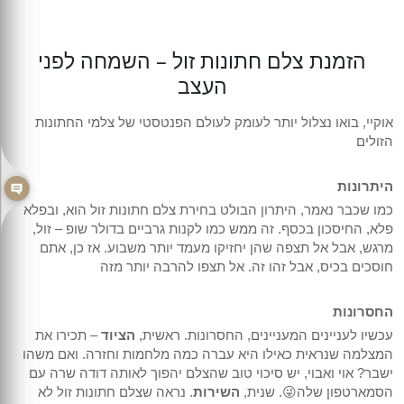
הזמנת צלם חתונות זול – השמחה לפני
העצב
אוקיי, בואו נצלול יותר לעומק לעולם הפנטסטי של צלמי החתונות
הזולים
היתרונות
כמו שכבר נאמר, היתרון הבולט בחירת צלם חתונות זול הוא, ובפלא
פלא, החיסכון בכסף. זה ממש כמו לקנות גרביים בדולר שופ – זול,
מרגש, אבל אל תצפה שהן יחזיקו מעמד יותר משבוע. אז כן, אתם
חוסכים בכיס, אבל זהו זה. אל תצפו להרבה יותר מזה
החסרונות
עכשיו לעניינים המעניינים, החסרונות. ראשית,
הציוד
– תכירו את
המצלמה שנראית כאילו היא עברה כמה מלחמות וחזרה. ואם משהו
ישבר? אוי ואבוי, יש סיכוי טוב שהצלם יהפוך לאותה דודה שרה עם
הסמארטפון שלה😜. שנית,
השירות
. נראה שצלם חתונות זול לא