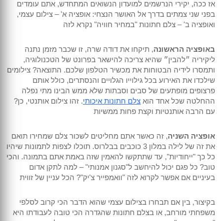
אז ככה, יקירי הנרשמים למועדון הנשואים המתחדש, אתם עומדים
בפני שני צמתים בדרך אל האושר הנצחי: אופציה א' – צילום עצמי,
ואופציה ב' – צלם חתונות "במחיר חוויה" נקרא לזה
באופציה הראשונה
, תיקחו את דודה שרה, זו שכבר מזמן נתנה
ליקיריה ״להבין״ שהיא צריכה להישאר בפרונט של הטכנולוגיה,
ותמסרו לידיה הבטוחות את מכשיר הטלפון שלכם. התוצאה? צילומים
שילכדו את האירוע בכל גילוייו הגלויים והנסתרים, כולל אותם
פרצופים מופתעים של סבים וסבתות שלא ממש הבינו מתי נפלה
ההחלטה שכל אחד הוא
צלם חתונות איכותי
. זהו צילום אותנטי, כן?
עם הרבה אותנטיות וקצת פחות ממשיות
אופציה השניה
, זה כאשר אתם מחליטים לשכור צלם שמחירו תואם
את זה של לילה במלון 3 כוכבים בבלרוס. תוכלו לצפות לתמונות שיהיו
כל כך "ייחודיות", עד שתתקשו להאמין שזה באמת אתם בתמונה. והכי
טוב? כל פגם יכול להיחשב ל"סגנון אמנותי" – למה לתקן אדום
בעיניים אם אפשר לקרוא לזה "וואמפייר צ'יק"? הכל עניין של זווית
בקיצור, בין אם תבחרו בצילום עצמי שהוא הדבר הכי קרוב לסלפי
משפחתי מורחב, או בצלם חתונות שהגדרה הכי טובה לעבודתו היא