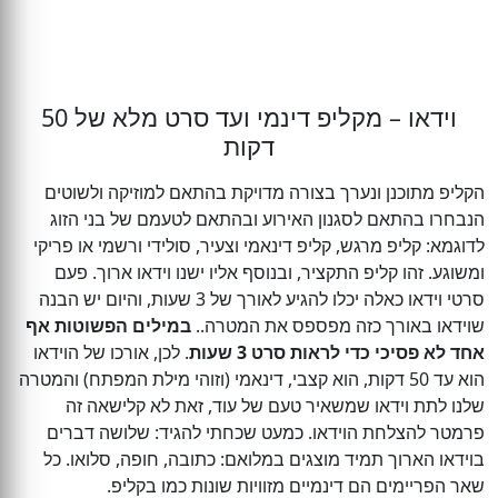
וידאו – מקליפ דינמי ועד סרט מלא של 50
דקות
הקליפ מתוכנן ונערך בצורה מדויקת בהתאם למוזיקה ולשוטים
הנבחרו בהתאם לסגנון האירוע ובהתאם לטעמם של בני הזוג
לדוגמא: קליפ מרגש, קליפ דינאמי וצעיר, סולידי ורשמי או פריקי
ומשוגע. זהו קליפ התקציר, ובנוסף אליו ישנו וידאו ארוך. פעם
סרטי וידאו כאלה יכלו להגיע לאורך של 3 שעות, והיום יש הבנה
שוידאו באורך כזה מפספס את המטרה..
במילים הפשוטות אף
אחד לא פסיכי כדי לראות סרט 3 שעות
. לכן, אורכו של הוידאו
הוא עד 50 דקות, הוא קצבי, דינאמי (וזוהי מילת המפתח) והמטרה
שלנו לתת וידאו שמשאיר טעם של עוד, זאת לא קלישאה זה
פרמטר להצלחת הוידאו. כמעט שכחתי להגיד: שלושה דברים
בוידאו הארוך תמיד מוצגים במלואם: כתובה, חופה, סלואו. כל
שאר הפריימים הם דינמיים מזוויות שונות כמו בקליפ.