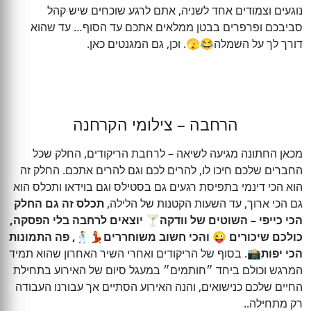
נוגעים וצמודים אחד לשניה, אתם לרגע שוכחים שיש קהל
סביבכם ופרפרים בבטן ממלאים אתכם עד הסוף… עד שהוא
דורך לך על השמלה😂🫣. וכן, גם המגנטים כאן.
הרחבה – צילומי הקרחנה
מכאן החתונה מגיעה לשיאה – לרחבת הריקודים, החלק שכל
החברים שלכם חיכו לו, להרים לכם וגם להרים אתכם. החלק זה
הוא הכי דינמי בתפיסת רגעים גם בסטילס וגם בוידאו ותכלס הוא
גם הכי ארוך, עד השעות הקטנות של הלילה,
תכלס זה גם החלק
הכי כייפי – השוטים של וודקה🍸 יוצאים לרחבה בלי הפסקה,
כולכם שיכורים 😜 והכי חשוב משוחררים💃🕺, פה התמונות
הכי יפות
📸. בסוף של הריקודים ואחרי השיר האחרון שהוא תמיד
המרגש וכולם ביחד ״חותמים״ במעגל סיום של האירוע בתחילת
החיים שלכם כנישואים, והנה האירוע הסתיים אך עבורנו העבודה
רק מתחילה..