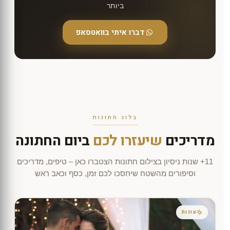
קטנים, חתונות חורף, חתונות קיץ. ככה אתם יכולים
לכם).
ביותר
לראות איך הסגנון שלנו עובד בכל מצב.
בשיחה אני
מבין מה אתם מחפשים, מציג עבודות
דברו איתי בוואטסאפ
מלאות מחתונות אינטימיות דומות לשלכם, מסביר
את החבילות, ועונה על כל שאלה
. אין לחץ, אין מכירה
אגרסיבית, אין "מועד תפוגה דחוף". רק שיחה אחת
קצרה.
בלוג חתונות
מדריכים
שיעזרו לכם
ביום החתונה
11+ שנות ניסיון בצילום חתונות הצטברו כאן – טיפים, מדריכים
וסיפורים מהשטח שיחסכו לכם זמן, כסף וכאב ראש
עונות