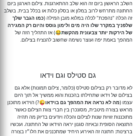
השלב הראשון ביום זה הוא שלב ההתארגנות. צילום הארגון ביום
החתונה מתרחש לרוב במלון או בסלון כלות או בכלל בבית. בשלב
זה הכלה "נהפכת" לכלה במלוא מובן המילה (
כמו הגבר שלך
שלפניך במקרר שלו היה מים ולימון גוסס והיום רק המגירה
של הירקות יותר צבעונית מהקשת
😂) אז התהליך הזה של
המהפך באמת יפה ועוצר נשימה שחשוב להנציח בצילום.
גם סטילס וגם וידאו
לא מדובר רק בצילום סטילס (כלומר, צילום תמונות) אלא גם
בצילום של וידאו שתחילתו בהכנות והוא ממשיך אל תוך היום
עצמו (
מה לא נראה את המהפך גם בוידאו
😜?) הוידאו מתוכנן
מראש בצורה מיטבית, מסונכרן בין חברי צוות הצילום כאשר
מתוכננות זוויות שנות לצילום והכלה ויודעים בדיוק מה תהיה
התוצאה הסופית ובאיזה סגנון יראה הוידאו של החתונה. ועכשיו
ברצינות: חתונה זה האירוע היחיד שמתכננים ‏את הלו״ז בצורה