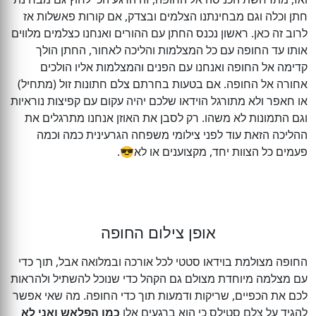
חתן וכלה וגם מבחינתנו הצלמים ובצדק, אם קורות פאשלות אז
לרוב זה כאן. ראשון נכנס החתן עם ההורים ואנחנו כצלמים מלווים
אותו עד החופה עם כל המצלמות והליכה לאחור, החתן הולך
קדימה אל החופה ואנחנו עם הפנים והמצלמות אליו הולכים
אחורה אל החופה. אם בטעות בחרתם צלם חתונות זול (מתחיל)
או חאפר ולא מתורגל הוידאו שלכם יהיה עקום עם קפיצות נוראיות
וגם התמונות לא משהו. רק לסבן את האוזן אנחנו מתרגלים את
ההליכה הזאת עוד לפני צילומי משפחה הגרעינית כמה וכמה
פעמים כל הצוות יחד, מקצוענים או לא😎.
אופן צילום החופה
החופה מצולמת בוידאו סטטי לכל אורכה ובמלואה אבל, תוך כדי
עם מצלמה מיוחדת מצולם גם הקהל כדי שנוכל להשתיל ולהראות
לכם את הכפיים, שריקות ודמעות תוך כדי החופה. מה שאי אפשר
להגיד על צלם סטילס כי הוא ברגעים אלו
כמו הפלאש ואני לא