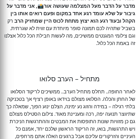
מדבר על הדבר מעל המצלמה שעושה אור📸, אני מדבר על
גיבור על שלא עומד רגע אחד במקום ופעם רואים אותו בין
הקהל ובעוד רגע הוא יצוץ מתחת לכוס היין שמחזיק הרב
רק
בשביל שתהיה לכם תמונה סופר מיוחדת עם זווית לא שגרתית.
וגם צילומי המגנטים ממשיכים, מה לעשות חבילת הכל כלול אצלנו
זה באמת הכל כלול.
מתחיל – הערב סלואו
לאחר החופה.. תחלס מתחיל הערב.. ממשיכים לריקוד הסלואו
של החתן והכלה. הסלואו מצולם בוידאו באופן רציף אך בטכניקה
בלתי רגילה – במידה והזוג נע ימינה, הצלם ינוע הפוך, שמאלה כך
שתיווצר תנועה יפה, רכה ומעניינת מאוד. צילום הסטילס מצולם
גם כן מזוויות שונות התופסות את המבטים וההתרגשות הניכרת
ויש התרגשות, בואו, זה הריקוד הראשון שלכם יחד, אמנם כל
העיניים והזרקורים עליכם אבל ברגעים האלה אתם מרחפים,