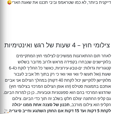
דייקנית ביותר, לא כמו שטראמפ וביבי תכננו את שאגת הארי😜
צילומי חוץ – 4 שעות של רגש ואינטימיות
לאחר תום ההתארגנות ממשיכים לצילומי חוץ המתקיימים
בלוקיישנים שנבחרו בקפידה מראש ולרוב מדובר בשלוש
קטגוריות גדולות: ים-טבע-עירוניות, כאשר כל ההליך לוקח כ6-4
שעות (‏ואל תעשו לי וואי וואי וואי כי רק בתוך תל אביב לעבור
מלוקיישן ללוקיישן יכול לקחת 40 דקות) במהלך הצילום אני אביים
אותכם בתמונות סטילס (זהו אופן הצילום המרכזי בצילומי חוץ)
שהדגש המרכזי בהם הוא ספונטניות וטבעיות.. כן כן למרות הביום.
גם קליפ החתונה יצולם חלקו בשלב זה תוך כדי הביום. צילום
הקליפ הוא צילום מורכב,
תכנון של סצנה אחת ממנו יכולה
לקחת 5 דקות ועד 15 דקות אם החתן השתגע וחייב סיגריה
🚬