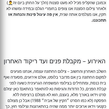
וכמובן שהקליפ מכיל לא מעט סצנות (הלך על החתן ביום זה🤵‍♂️)
ולאחר צילום הסצנה אנו צופים בחומרי הגלם ובמידה ומשהו לא
תקין, אנו מצלמים אותה שנית,
אין פה עיגול פינות והנחות אז
תתכוננו.
האירוע – מקבלת פנים ועד ריקוד האחרון
השלב האחרון והחשוב – צילום החתונה עצמה, אנחנו מגיעים
למקום החתונה בין אם מדובר בלופט, אולם אירועים, מסעדה ואף
בית כנסת, ומתחילים בצילומי המשפחה הגרעינית כשעה לפני
קבלת הפנים, כל הדודות והגיסות נא להתאפר בהתאם! כאן יצולם
סרט וידאו באורך מלא, בעצם, הוא לא מצולם ברציפות ללא
הפסקה (לא כמו הסרט ״הקיץ של אביה״ 1988) אבל כן מצולם
כקטעי וידאו ארוכים יותר ממה שהיה בהתארגנות וצילומי חוץ, כך