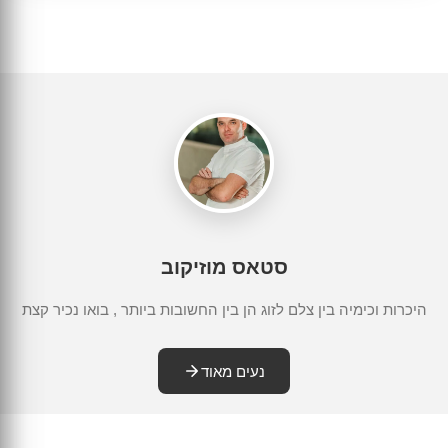
צילום אירועים קטנים
הכנת מצגות מקצועיות
צילום כנסים והרצאות
בר/בת מצווה
צילום חינה
צילום אירועים
צילום יום הולדת
חתונות וחינות
צילומי משפחה
תדמית ועסקים
סטאס מוזיקוב
היכרות וכימיה בין צלם לזוג הן בין החשובות ביותר , בואו נכיר קצת
נעים מאוד