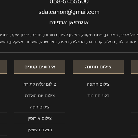
058-5455500
sda.canon@gmail.com
אוגנסיאן ארפינה
תל אביב, רמת גן, פתח תקווה, ראשון לציון, רחובות, חדרה, זכרון יעקב, נתניה,
 יהודה, לוד, רמלה, קרית גת, הרצליה, חיפה, באר שבע, אשדוד, אשקלון, ראש 
צילום חתונה
אירועים קטנים
צילום חתונה
צילום עליה לתורה
בלוג חתונות
צילום יום הולדת
צילום חינה
צילום אירוסין
הצעת נישואין