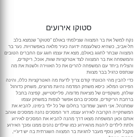
סטוקו אירועים
נקח למשל את בר המצווה שצילמתי באולם "סטוקו" שנמצא בלב
תל-אביב, כשהיא כשלעצמה ידועה כעיר מלאה באפשרויות. נער בר
המצווה שבחר לחגוג באולם, מצא את עצמו חוגג עם החברים הטובים
והמשפחה את בר המצווה לצד אטרקציות שוות, אוכל, ריקודים,
והצליח ביחד עם המשפחה להרים את כל האווירה ולשנות את מה
שנתפס כרגיל בבר מצוות
כדי להבין מהי הכוונתי קודם צריך לדעת מה האטרקציות כללו, והינה
הפירוט המלא: כיסא משחק המדמה נהיגת מרוצים, משחק כדורגל
שולחן, משקפיים של מציאות מדומה, פלייסטיישן, קפיצה בחבל
ברחבת הריקודים, ומסכים בהם אפשר לצפות במשחק עצמו
שמתנהל. אני חושב שמדובר בחלום של כל ילד בימינו, להביא את
המשחקייה הקרובה לאירוע עצמו. דור המסכים נהנה ממסכים ואוהב
אותם וכאן המשפחה מצאו דרך מהנה להביא את המסכים לאירוע
ולתת לילדים ליהנות מהאירוע כמו שילדים נהנים ממנו ומכך האירוע
מקבל פאן נוסף מעבר לחגיגת בר המצווה השגרתית בה יש דיג'יי,