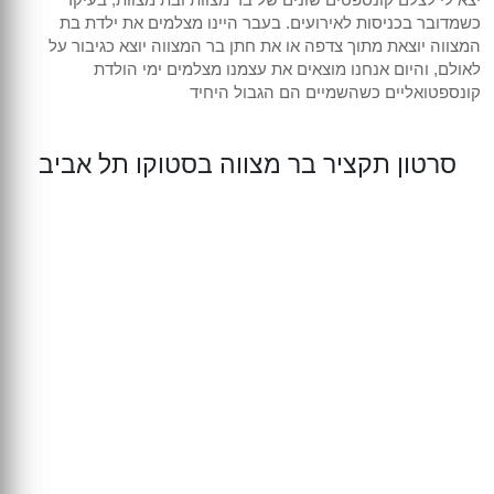
צילום אירועים קטנים
הכנת מצגות מקצועיות
צילום כנסים והרצאות
בר/בת מצווה
כשמדובר בכניסות לאירועים. בעבר היינו מצלמים את ילדת בת
המצווה יוצאת מתוך צדפה או את חתן בר המצווה יוצא כגיבור על
לאולם, והיום אנחנו מוצאים את עצמנו מצלמים ימי הולדת
צילום חינה
צילום אירועים
קונספטואליים כשהשמיים הם הגבול היחיד
צילום יום הולדת
חתונות וחינות
סרטון תקציר בר מצווה בסטוקו תל אביב
צילומי משפחה
תדמית ועסקים