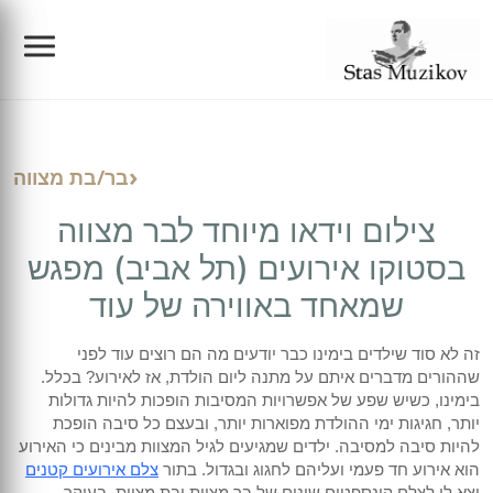
צילום אירועים
בר/בת מצווה
הפקות
צלם לברית מילה
צילום וידאו מיוחד לבר מצווה
צילום תדמית/פורטרטים/עסקי
צילום בריתה
הפקת בר מצווה בכותל
בסטוקו אירועים (תל אביב) מפגש
שמאחד באווירה של עוד
בלוג
צילום בר מצווה
בוק בר מצווה
צילום מוצרים
זה לא סוד שילדים בימינו כבר יודעים מה הם רוצים עוד לפני
צילום בת מצווה
בוק בת מצווה
ת מצווה
סרטי תדמית
שההורים מדברים איתם על מתנה ליום הולדת, אז לאירוע? בכלל.
הריון ולידה
בימינו, כשיש שפע של אפשרויות המסיבות הופכות להיות גדולות
יותר, חגיגות ימי ההולדת מפוארות יותר, ובעצם כל סיבה הופכת
צילום החתונה
הפקת קליפים לאירועים
צילום אירועי חברה
ברית מילה ובריתה
להיות סיבה למסיבה. ילדים שמגיעים לגיל המצוות מבינים כי האירוע
הוא אירוע חד פעמי ועליהם לחגוג ובגדול. בתור
צלם אירועים קטנים
יצא לי לצלם קונספטים שונים של בר מצוות ובת מצוות, בעיקר