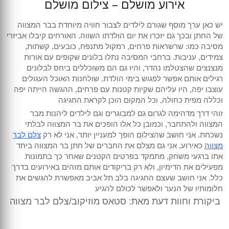
אירוע מושלם – צילום מושלם
יש כאן ערך מוסף שגורם לילדים לצבור חוויה מיוחדת בבר המצווה
של החתן ובכך גם יזכרו את יום הולדתו השווה. האורחים קיבלו אביזרי
מסיבה כמו: שרשראות פרחים, רמקול מתנפח, כובעים, קשתות,
צמידים, עניבות. ברחבי המסיבה נתלו בלונים שקופים עם אורות
מנצנצים שהצטלמו נהדר, והיו גם הם משוכללים ביחס לבלונים
רגילים אותם אפשר לפגוש בימי הולדת. שולחנות האוכל העגולים
עוצבו יפה, היו עליהם שקיות קטנות עם פרחים, ההגשה הייתה יפה
וכללה מפית כחולה, וכל המקום הוכן לקראת החגיגה
זוהי דרך מדהימה לגרום גם למבוגרים וגם לילדים ליהנות מבר
המצווה ולהתחבר, וכמובן כל אלו הופכים את בר המצווה לבלתי
נשכחת. אני חושב שהצילום הופך למעניין יותר, אני לא רק
צלם לבר
מצווה
כאירוע, אני גם מצלם את החברים של חתן בר המצווה ביחד
אתו ברגעי משחק, מתמקד בפרטים הקטנים שאחר כך בתמונות
מפעילים את הדימיון, ולא רק בריקודים אותם מזהים באירועים בדרך
כלל. אני חושב שעצם החגיגה בלב תל אביב מאפשרת להגשים את
חלומותיו של הנער ולאפשר לכולם להגיע
ביקורת וחוות דעת מאת: סטאס מוזיקוב/צלם לבר מצווה