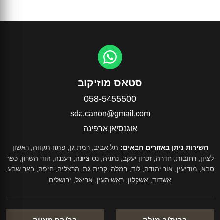
סטאס מוזיקוב
058-5455500
sda.canon@gmail.com
אוגנסיאן ארפינה
השירות ניתן באזורים הבאים:
תל אביב, רמת גן, פתח תקווה, ראשון
לציון, רחובות, חדרה, זכרון יעקב, נתניה, נס ציונה, רעננה, הוד השרון, כפר
סבא, מודיעין, אור יהודה, לוד, רמלה, קרית גת, הרצליה, חיפה, באר שבע,
אשדוד, אשקלון, ראש העין, אריאל, ירושלים
ברית/ה מילה
בר/בת מצווה