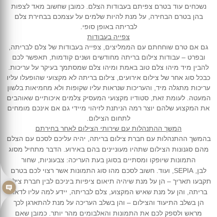
נשכחים עוד בטרם צפיתם בעבודות הצלם. כמובן שחשוב מאד לצפות
בהן בטרם הבחירה, על מנת להיות שלמים על עצמכם בבחירת צלם
לבריתה באופן סופי.
צפייה בעבודות
גם אם טרם שוחחתם עם הממליצים, צפייה בעבודות של צלם לבריתה,
ובפרט – עבודות צילום בריתה מחודשים ושנים קודמות, תאפשר לכם
להבין מיד מיהו צלם טוב באמת ומיהו צלם שמסתמך בעיקר על עריכות.
כבכל סוג אחר של צילום אירועים, צילום בריתה לא מקצועי שהופעלו עליו
עריכות מתגלה מיד, והעריכות שנראות עליו שקופות ולא מחמיאות בלשון
המעטה. לעומת זאת, סטודיו מקצועי המעסיק צלמים איכותיים שאוהבים
את המקצוע שלהם יוצר רמה הניתנת לזיהוי מיידי גם אם אינכם מומחים
לתחום הצילום.
המשך ההתנהלות עם שירותי הצילום לאחר בחירתם
בהמשך ההתנהלות עם חברת צילום בריתה, יהיה עליכם לסכם עם הצלם
מהם סגנונות הצילום שתהיו מעוניינים בהם באירוע. הדבר מתחיל מסוג
התמונות שיופקו ומסתיים בסוגן בעת העריכה: צבעוניות, שחור
לבן,
SEPIA
, ועוד. חשוב לסכם מהו סוג התמונות אשר רצוי לכם בטרם
תקבעו תאריך – הן על מנת שיהיה תיאום ציפיות ביניכם לבין חברת צילום
בריתה, והן על מנת שאיש המקצוע, צלם לבריתה, יידע למה עליו לדאוג
הן בשלב התיעוד והצילום – והן בשלב העריכה על מנת להתארגן לכך
מראש ולספק לכם את התמונות והאלבומים מהר יותר. כמובן שאם