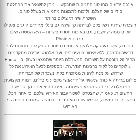
אינכם יודעים מהו סוג התמונות שתבקשו – ניתן להשאיר את ההחלטה
בידיים של הצלם, ולזכות לתמונות מחמיאות בשלל סוגים.
השכרת שירותי צילום בריתה
השכרת שירותיו של צלם לבריתה כך שיהיו גם בעלי מחירים הוגנים ואפילו
זולים ממה שחשבת, וגם באיכות חסרת פשרות – היא המטרה שלנו
בחברת
Photo-s
.
החברה, אשר מעסיקה צלמים איכותיים ביותר תספק לכם תמונות לפי
דרישה והזמנה, ללא איחורים ועיכובים, ועם אלמנטי עריכה מתקדמים.
מחיר זול מובטח על השירות: המשתלם ביותר שתמצאו בשוק. ב-
Photo-
s
לוקחים כל לקוח ברצינות הנדרשת, ומספקים לבעל האירוע את כל
שדרוש על מנת ליהנות ממזכרת בלתי נשכחת של הבריתה:
צילום בריתה איכותי שנעשה על ידי אנשי מקצוע מובילים. דמות מקצועית
כמו צלם לבריתה שתבצע משימתה באיכות היא אחת מן הדרישות
החשובות, כאמור, שתצטרכו לשכור עבור האירוע שלכם. כי אחרי הכל,
בניגוד לברית מילה, הרי שבשנים העתידיות זו תהיה המזכרת היחידה מן
האירוע!