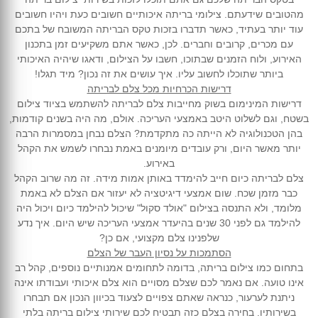
מהטובים שידעתם. צילומי בריתה איכותיים חשובים כעת ויהיו חשובים
עוד יותר בעתיד, כאשר תדברו בזכות טקס הבריתה המשובח של בתכם
עם מכרים, קרובים וחברים. לכן, כאשר אתם משקיעים זמן בתכנון
האירוע, ולוח הזמנים שבתוכו, חשבו על הצילום, ודאגו שיהיה האיכותי
ביותר שתוכלו לחשוב עליו. איך עושים את זה נכון? מיד תגלו!
דרישות הכרחיות מכל צלם לבריתה
דרישות המינימום בשוק מחייבות צלם לבריתה להשתמש בציוד צילום
בשטח, וגם לשלוט היטב באמצעי העריכה. אולם, מה היה בשנים קודמות,
בהן הטכנולוגיה לא הייתה כה מתקדמת? הצלם נבחן במסמרות הרבה
יותר מאשר היום, ורק עובדים מיומנים באמת נבחרו לשמש את הקהל
באירוע.
צלם לבריתה כיום חייב להימדד באותן אמות מידה. זה מה שרוב הקהל
כבר מזמן שכח. שום אמצעי דיגיטציה לא יעזור אם הצלם לא באמת
מלומד, ולא התנסה בצילום "אולד סקול" שיכול להילמד כיום ויכול היה
להילמד גם לפני 30 שנים בהיעדר אמצעי העריכה שיש היום. איך נדע
שלפנינו צלם מקצועי, אם כן?
הסתמכות על נסיון העבר של הצלם
בתחום כמו צילום בריתה, בדומה לתחומים אמנותיים נוספים, קהל רב
אינו טועה. אם נאמר לכם שצלם מסויים הוא צלם איכותי ועבודתו אינה
ניתנת לערעור, כנראה שאתם צפויים לצעוד בכיוון הנכון אם תבחרו
בשירותיו. בחירה בצלם כזה תבטיח לכם שירותי צילום בריתה בלתי