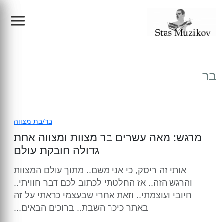
צילום אירועים
בר
הפקות
צלם לברית מילה
צילום תדמית/פורטרטים/עסקי
צילום בריתה
הפקת בר מצווה בכותל
בר/בת מצווה
מרגש: מאה עשרים בר מצוות ומצווה אחת
בלוג
צילום בר מצווה
בוק בר מצווה
צילום מוצרים
גדולה חובקת עולם
צילום בת מצווה
בוק בת מצווה
ת מצווה
סרטי תדמית
אותי זה ריסק, כי אני משם.. מתוך עולם המצוות
הריון ולידה
והרגש הזה.. אז החלטתי לכתוב לכם דבר חוויתי..
חיובי ועוצמתי.. וזאת אחרי שבעצמי כראתי על זה
צילום החתונה
הפקת קליפים לאירועים
צילום אירועי חברה
ברית מילה ובריתה
באתר כיכר השבת.. ברוכים הבאים...