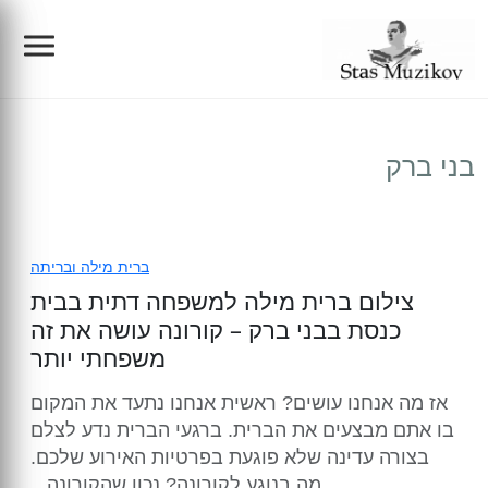
צילום אירועים
בני ברק
הפקות
צלם לברית מילה
צילום תדמית/פורטרטים/עסקי
צילום בריתה
הפקת בר מצווה בכותל
ברית מילה ובריתה
צילום ברית מילה למשפחה דתית בבית
בלוג
צילום בר מצווה
בוק בר מצווה
צילום מוצרים
כנסת בבני ברק – קורונה עושה את זה
משפחתי יותר
צילום בת מצווה
בוק בת מצווה
ת מצווה
סרטי תדמית
הריון ולידה
אז מה אנחנו עושים? ראשית אנחנו נתעד את המקום
בו אתם מבצעים את הברית. ברגעי הברית נדע לצלם
צילום החתונה
הפקת קליפים לאירועים
צילום אירועי חברה
ברית מילה ובריתה
בצורה עדינה שלא פוגעת בפרטיות האירוע שלכם.
מה בנוגע לקורונה? נכון שהקורונה...