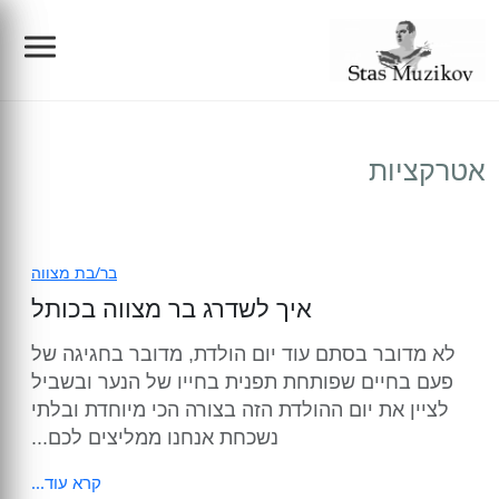
צילום אירועים
אטרקציות
הפקות
צלם לברית מילה
צילום תדמית/פורטרטים/עסקי
צילום בריתה
הפקת בר מצווה בכותל
בר/בת מצווה
איך לשדרג בר מצווה בכותל
בלוג
צילום בר מצווה
בוק בר מצווה
צילום מוצרים
לא מדובר בסתם עוד יום הולדת, מדובר בחגיגה של
צילום בת מצווה
בוק בת מצווה
ת מצווה
פעם בחיים שפותחת תפנית בחייו של הנער ובשביל
סרטי תדמית
הריון ולידה
לציין את יום ההולדת הזה בצורה הכי מיוחדת ובלתי
נשכחת אנחנו ממליצים לכם...
צילום החתונה
הפקת קליפים לאירועים
צילום אירועי חברה
ברית מילה ובריתה
קרא עוד...