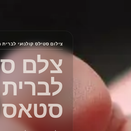
צילום סטילס קולנועי לברית 
צלם סט
לברית
סטאס מ