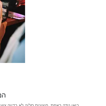
המ
בואו נודה באמת, חיצונית סליה לא בדיוק צו