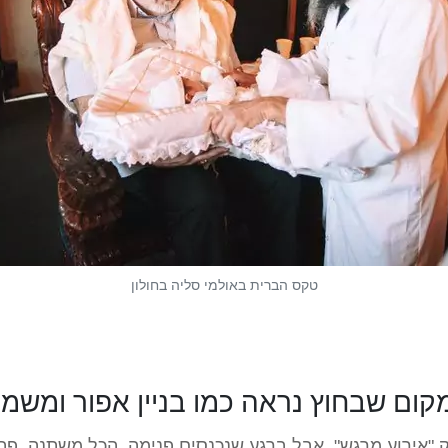
טקס הברית באולמי סליה בחולון
קום שבחוץ נראה כמו בניין אפור ומשמי
עק "אירוע מרגש", אבל ברגע שנכנסים פנימה, הכל משתנה. 