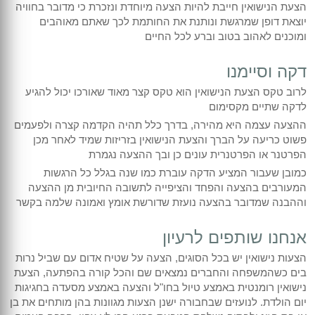
צילום אירועים קטנים
הכנת מצגות מקצועיות
צילום כנסים והרצאות
בר/בת מצווה
הצעת הנישואין חייבת להיות הצעה מיוחדת ונזכרת כי מדובר בחוויה
יוצאת דופן שמרגשת ונותנת את החותמת לכך שאתם מאוהבים
ומוכנים לאהוב בטוב וברע לכל החיים
צילום חינה
צילום אירועים
דקה וסיימנו
צילום יום הולדת
חתונות וחינות
לרוב טקס הצעת הנישואין הוא טקס קצר מאוד שאורכו יכול להגיע
לדקה שתיים מקסימום
צילומי משפחה
ההצעה עצמה היא מהירה, בדרך כלל תהיה הקדמה קצרה ולפעמים
תדמית ועסקים
פשוט כריעה על הברך והצעת הנישואין בזריזות שמיד לאחר מכן
הפרטנר או הפרטנרית עונים כן ובך ההצעה נגמרת
כמובן שעבור המציע הדקה עוברת כמו שנה בגלל כל הרגשות
המעורבים בהצעה והפחד והציפייה לתשובה החיובית מן ההצעה
וההבנה שמדובר בהצעה נועזת שדורשת אומץ ואמונה שלמה בקשר
אנחנו שותפים לרעיון
הצעות נישואין יש בכל הסוגים, הצעה על שטיח אדום עם שביל נרות
בים כשהמשפחה והחברים נמצאים שם והכל קורה בהפתעה, הצעת
נישואין רומנטית באמצע טיול בחו"ל והצעה באמצע מסעדה בחגיגות
יום הולדת. לנועזים שבחבורה ישנן הצעות מגוונות בהן מותחים את בן