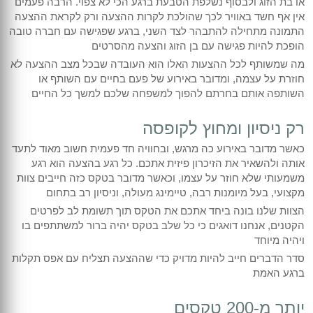
או בת הזוג ולבסוף נשלפת הטבעת ברגע הכי לא צפוי. הרבה פעמים
אין אף חשד באוויר לכך שהולכת לקרות ההצעה ורק לקראת ההצעה
התמונה מתחילה להתבהר לצד השני, ברגע שפגישה עם חברה טובה
הופכת להיות פגישה עם בן הזוג והצעה מהסרטים
מה שמשותף לכל ההצעות האלו הוא העובדה שבכל מצב ההצעה לא
חוזרת על עצמה, ומדובר באירוע של פעם בחיים עם השותף או
השותפה אותם בחרתם להפוך למשפחה שלכם למשך כל החיים
רק ניסיון ומחוץ לקופסה
כאשר מדובר באירוע כה מרגש, ובחוויה חד פעמית חשוב מאוד לתעד
אותה ולהשאיר את הזיכרון פיזית אתכם. כל רגע בהצעה הוא רגע
משמעותי שלא חוזר על עצמו, וכאשר מדובר בטקס כזה חייבים צוות
מקצועי, בעל מיומנות רבה, טיימינג מעולה, וניסיון רב בתחום
הצוות שלנו בונה ביחד אתכם את הטקס תוך תשומת לב לפרטים
הקטנים, אנחנו דואגים כי כל שלב בטקס יהיה ברור למשתתפים בו
ויהיה מיוחד
סדר הדברים חייב להיות מדויק כדי שההצעה תצליח עם אפס תקלות
ברגע האמת
יותר מ-200 טקסים