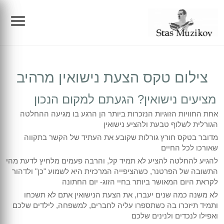
צילום אירועים
צילום טקס הצעת נישואין מרהיב
הפקות
צלם לברית מילה
מציעים נישואין? הגעתם למקום הנכון
צילום תדמית/פורטרטים/עסקי
צילום בריתה
הפקת בר מצווה בכותל
אחת החוויות הזוגיות הנזכרות ביותר הן הרגע בו מגיעה ההחלטה
הגורלית לשלוף טבעת ולהציע נישואין
מדובר בטקס חורץ גורלות שקובע את העתיד של הקשר בתקווה
בלוג
צילום בר מצווה
בוק בר מצווה
צילום מוצרים
שאורכו לכל החיים
להגיע להחלטה להציע לא תמיד קל, והרבה פעמים מלחיץ לדעת מהי
צילום בת מצווה
בוק בת מצווה
ת מצווה
סרטי תדמית
התשובה של הפרטנר, כשהציפייה המרכזית היא לשמוע "כן" ולדהור
הריון ולידה
לקראת היום המאושר ביותר בחיי הזוג- יום החתונה
לא משנה כמה שנים יעברו, את הצעת הנישואין אתם לא תשכחו
צילום החתונה
הפקת קליפים לאירועים
צילום אירועי חברה
ברית מילה ובריתה
ותמיד תיזכרו בה כשתספרו עליה לחברים, למשפחה, לילדים שלכם
ואפילו לנכדים ולנינים שלכם