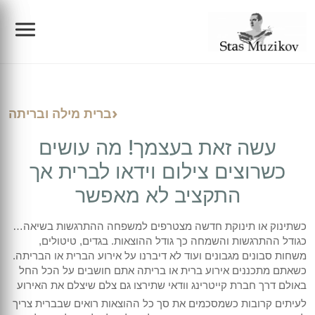
צילום אירועים
ברית מילה ובריתה
הפקות
צלם לברית מילה
עשה זאת בעצמך! מה עושים
צילום תדמית/פורטרטים/עסקי
צילום בריתה
הפקת בר מצווה בכותל
כשרוצים צילום וידאו לברית אך
התקציב לא מאפשר
בלוג
צילום בר מצווה
בוק בר מצווה
צילום מוצרים
כשתינוק או תינוקת חדשה מצטרפים למשפחה ההתרגשות בשיאה…
צילום בת מצווה
בוק בת מצווה
ת מצווה
סרטי תדמית
כגודל ההתרגשות והשמחה כך גודל ההוצאות. בגדים, טיטולים,
הריון ולידה
משחות סבונים מגבונים ועוד לא דיברנו על אירוע הברית או הבריתה.
כשאתם מתכננים אירוע ברית או בריתה אתם חושבים על הכל החל
צילום החתונה
הפקת קליפים לאירועים
צילום אירועי חברה
ברית מילה ובריתה
באולם דרך חברת קייטרינג וודאי שתירצו גם צלם שיצלם את האירוע
לעיתים קרובות כשמסכמים את סך כל ההוצאות רואים שבברית צריך