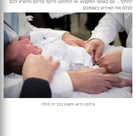
לחתוך… גם באנשי המקצוע. אז החלטנו להקל עליכם ולהציע לכם
צילום אירועים קטנים
הכנת מצגות מקצועיות
צילום כנסים והרצאות
בר/בת מצווה
לצלם את האירוע בעצמכם
צילום חינה
צילום אירועים
צילום יום הולדת
חתונות וחינות
צילומי משפחה
תדמית ועסקים
צילום וידאו פשוט בברית מילה