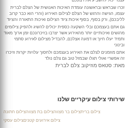
זכרו שבראש ובראשונה עומדת האיכות האנושית של הצלם לברית
עצמו, הגישה והרגש של הצלם לצילום האירוע (והרי הוא כבר קרוב
לליבכם), ורק בסוף, בסוף איכות ציוד הצילום ואיכות התאורה והציוד
גם אתם בעצמכם ובלי השקעה כספית יכולים להשיג ולהפיק צילומים
מרגשים ואיכותיים יותר מהאירוע אשר יצרבו בזיכרונכם זמן ארוך מאוד
ותמיד יעלו חיוך או דמעה אצלכם, להבדיל מצילום לאירוע סתמי
ובינוני
אתם מוזמנים לצלם את האירוע בעצמכם ולחסוך עלויות יקרות וזיכרו
זה אפשרי ואולי תגלו שבמזל טוב גם צלם נולד
מאת: סטאס מוזיקוב צלם לברית
שירותי צילום עיקריים שלנו
צילום ברית
צילום בר מצווה
צילום בת מצווה
צילום חתונה
צילום אירועים קטנים
צילום עסקי