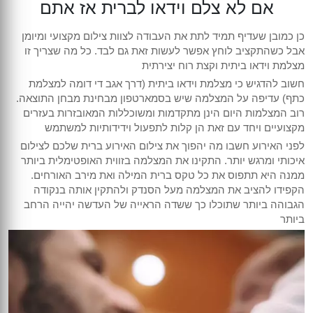
אם לא צלם וידאו לברית אז אתם
כן כמובן שעדיף תמיד לתת את העבודה לצוות צילום מקצועי ומיומן
אבל כשהתקציב לוחץ אפשר לעשות זאת גם לבד. כל מה שצריך זו
מצלמת וידאו ביתית וקצת רוח יצירתית
חשוב להדגיש כי מצלמת וידאו ביתית (דרך אגב די דומה למצלמת
כתף) עדיפה על המצלמה שיש בסמארטפון מבחינת מבחן התוצאה.
רוב המצלמות היום הינן מתקדמות ומשוכללות המאובזרות בעזרים
מקצועיים ויחד עם זאת הן קלות לתפעול וידידותיות למשתמש
לפני האירוע חשבו מה יהפוך את צילום האירוע ברית שלכם לצילום
איכותי ומרגש יותר. התקינו את המצלמה בזווית האופטימלית ביותר
ממנה היא תתפוס את כל טקס ברית המילה ואת מירב האורחים.
הקפידו להציב את המצלמה מעל הסנדק ולהתקין אותה בנקודה
הגבוהה ביותר שתוכלו כך ששדה הראייה של העדשה יהייה הרחב
ביותר